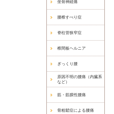
坐骨神経痛
腰椎すべり症
脊柱管狭窄症
椎間板ヘルニア
ぎっくり腰
原因不明の腰痛（内臓系
など）
筋・筋膜性腰痛
骨粗鬆症による腰痛