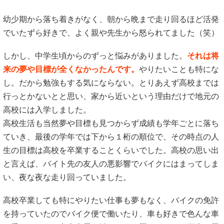
幼少期から落ち着きがなく、朝から晩まで走り回るほど活発
でいたずら好きで、よく親や先生から怒られてました（笑）
しかし、中学生頃からのずっと悩みがありました。
それは将
来の夢や目標が全くなかったんです。
やりたいことも特にな
し。だから勉強もする気にならない。とりあえず高校までは
行っとかないとと思い、家から近いという理由だけで地元の
高校には入学しました。
高校生活も当然夢や目標も見つからず成績も学年ごとに落ち
ていき、最後の学年では下から１桁の順位で、その時点の人
生の目標は高校を卒業することくらいでした。高校の思い出
と言えば、バイト先の友人の悪影響でバイクにはまってしま
い、夜な夜な走り回っていました。
高校卒業しても特にやりたい仕事も夢もなく、バイクの免許
を持っていたのでバイク便で働いたり、車も好きで色んな車