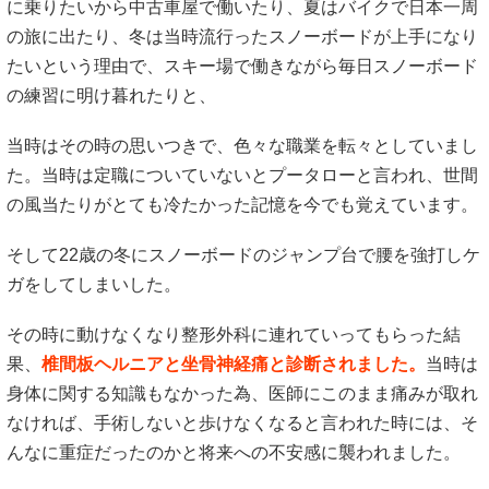
に乗りたいから中古車屋で働いたり、夏はバイクで日本一周
の旅に出たり、冬は当時流行ったスノーボードが上手になり
たいという理由で、スキー場で働きながら毎日スノーボード
の練習に明け暮れたりと、
当時はその時の思いつきで、色々な職業を転々としていまし
た。当時は定職についていないとプータローと言われ、世間
の風当たりがとても冷たかった記憶を今でも覚えています。
そして22歳の冬にスノーボードのジャンプ台で腰を強打しケ
ガをしてしまいした。
その時に動けなくなり整形外科に連れていってもらった結
果、
椎間板ヘルニアと坐骨神経痛と診断されました。
当時は
身体に関する知識もなかった為、医師にこのまま痛みが取れ
なければ、手術しないと歩けなくなると言われた時には、そ
んなに重症だったのかと将来への不安感に襲われました。