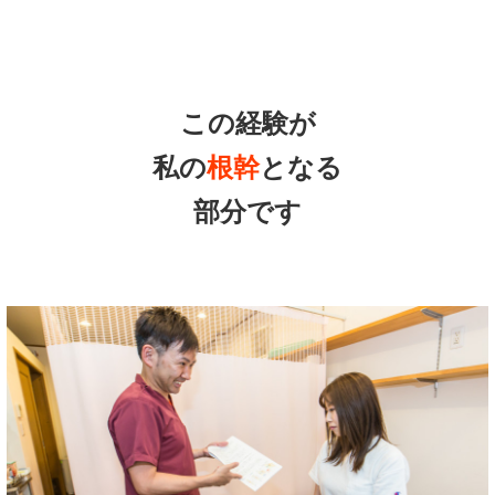
この経験が
私の
根幹
となる
部分です