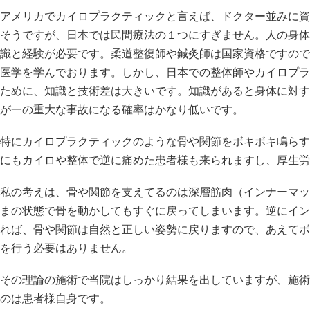
アメリカでカイロプラクティックと言えば、ドクター並みに資
そうですが、日本では民間療法の１つにすぎません。人の身体
識と経験が必要です。柔道整復師や鍼灸師は国家資格ですので
医学を学んでおります。しかし、日本での整体師やカイロプラ
ために、知識と技術差は大きいです。知識があると身体に対す
が一の重大な事故になる確率はかなり低いです。
特にカイロプラクティックのような骨や関節をボキボキ鳴らす
にもカイロや整体で逆に痛めた患者様も来られますし、厚生労
私の考えは、骨や関節を支えてるのは深層筋肉（インナーマッ
まの状態で骨を動かしてもすぐに戻ってしまいます。逆にイン
れば、骨や関節は自然と正しい姿勢に戻りますので、あえてボ
を行う必要はありません。
その理論の施術で当院はしっかり結果を出していますが、施術
のは患者様自身です。