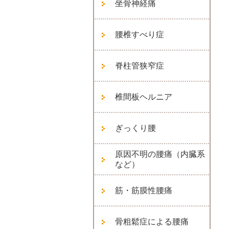
坐骨神経痛
腰椎すべり症
脊柱管狭窄症
椎間板ヘルニア
ぎっくり腰
原因不明の腰痛（内臓系
など）
筋・筋膜性腰痛
骨粗鬆症による腰痛